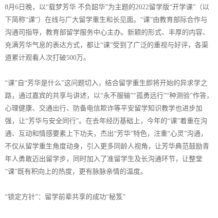
8月6日晚，以“载梦芳华 不负韶华”为主题的2022留学版“开学课”（以
下简称“课”）在线与广大留学重生和长见面。“课”由教育部际合作与
沟通司指导，教育部留学服务中心主办。新颖的形式、丰厚的内容、
充满芳华气息的表达方式，都让“课”受到了广泛的重视与好评，各渠
道累计观看人次打破500万。
“课”自“芳华是什么”这问题切入，结合留学重生即将开始的异求学之
路，通过嘉宾的共享与讲述，以“永不服输”“孤勇远行”“种测验”作答，
心理健康、交通出行、防备电信欺诈等平安留学知识教学也进步加
强，让“芳华与安全同行”。在去年经历基础上，今年的“课”着重在沟
通、互动和情感要素上下功夫，杰出“芳华”特色，注重“心灵”沟通，
不仅从留学重生角度动身，引入更多同龄人视角，让芳华典范鼓励青
年人勇敢迈出留学步，同时加入了准留学生及长沟通环节，让整堂
“课”既有积向上的热度，更有脉脉亲情的温度。
“锁定方针”：留学前辈共享的成功“秘笈”