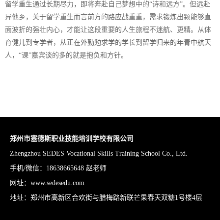
留学重生通过长期尽力，即将奔赴自己梦想中的“诗和远方”。但远赴
异他乡，关于留学重生而言前方的路应战重重，需求锻炼出颗能够直
面波折的强壮内心，才能让这段重要的人生旅程不迷航、更精。从体
育健儿到专学者，从正在外勤勉求学的学长到留学归来的年青中航天
人，“课”嘉宾谈的多的就是抱负和方针。
郑州市塞德斯职业技能培训学校有限公司
Zhengzhou SEDES Vocational Skills Training School Co., Ltd.
手机/微信：18638665648 赵老师
网址：www.sedesedu.com
地址：郑州市高新区合欢街与腊梅路新联芒果春天双糖1号楼4层